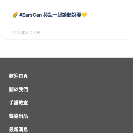
🌈 #EarsCan 與您一起談聽說礙💛
2026 年 8 月 6 日
歡迎首頁
關於我們
手語教室
聾協出品
最新消息