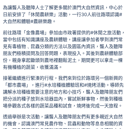
為讓聾人及聽障人士了解更多關於澳門大自然資訊，中心於
日前安排了「休閒農耕樂」活動，一行30人前往路環認識#
大自然和體驗#農耕樂趣。
前往路環「金像農場」參加由市政署提供的#休閒之旅活動，
當中包括有知識講座及農耕體驗，講座讓參加者學到澳門常
見有毒植物﹑昆蟲分類的方法以及園區內資訊，聾人及聽障
朋友們極積提問及回答問題，表現投入。其後到農耕體驗部
份，親身拿起鋤頭到農地裡翻鬆泥土，期間更可以拿走一棵
有機種植的蔬菜，收獲滿滿。
接著繼續進行緊湊的行程，我們來到位於路環另一個新興的
「都市農場」，進行#水培種植體驗班和#燒烤活動。導師先
講解水培種植需要注意的地方和小技巧，聾人及聽障朋友們
把分派的種子放到水培器皿內，嘗試新鮮事物，然後到種植
場參觀各式各樣的蔬菜品種和試食，燒烤後完成一天旅程。
透過舉辦是次活動，讓聾人及聽障朋友們有更多親近大自然
的機會，認識澳門常見農作物、昆蟲和動物等息息相關的資