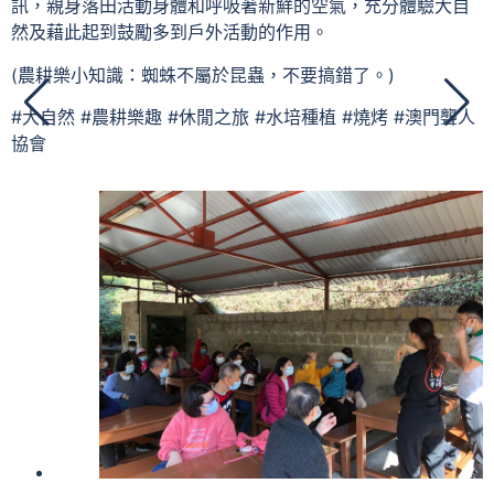
訊，親身落田活動身體和呼吸著新鮮的空氣，充分體驗大自
然及藉此起到鼓勵多到戶外活動的作用。
(農耕樂小知識：蜘蛛不屬於昆蟲，不要搞錯了。)
#大自然 #農耕樂趣 #休閒之旅 #水培種植 #燒烤 #澳門聾人
協會