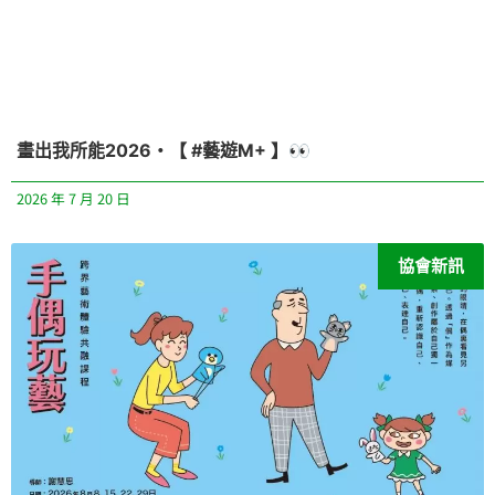
畫出我所能2026・【 #藝遊M+ 】👀
2026 年 7 月 20 日
協會新訊