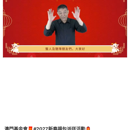
澳門基金會🧧#2027新春福包派送活動🏮