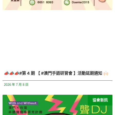
📣📣📣#第 4 期 【 #澳門手語研習會 】活動延期通知 🙌🏻
2026 年 7 月 8 日
協會新訊