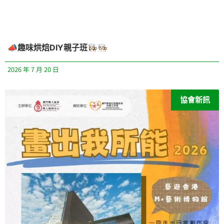
📣趣味烘焙DIY親子班👩🏻‍🍳🧑🏻‍🍳
2026 年 7 月 20 日
協會新訊