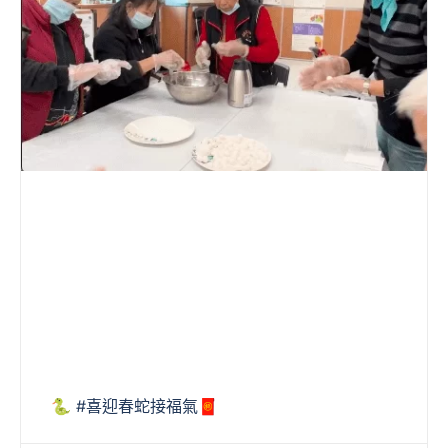
🐍 #喜迎春蛇接福氣🧧