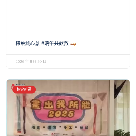
粽葉藏心意 #端午共歡敘 🛶
2026 年 6 月 20 日
協會新訊