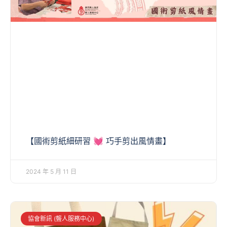
【國術剪紙細研習 💓 巧手剪出風情畫】
2024 年 5 月 11 日
協會新訊 (聾人服務中心)