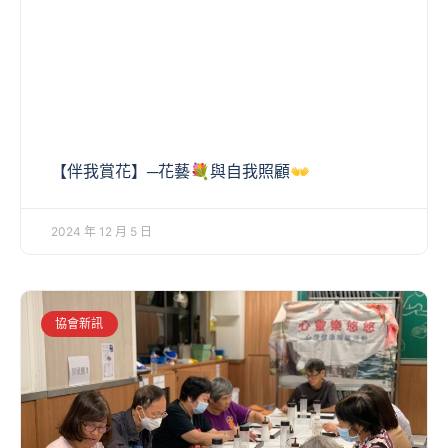
【伴我賞花】─花藝💐與自我照顧👐
2024 年 12 月 5 日
協會新訊