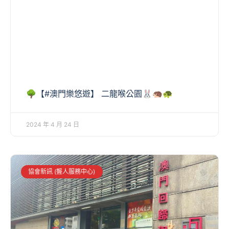
🌳【#澳門樂悠遊】 二龍喉公園🐰🦔🐢
2024 年 4 月 24 日
協會新訊 (聾人服務中心)