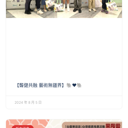
【聾健共融 藝術無疆界】🐘♥️🐘
2024 年 8 月 5 日