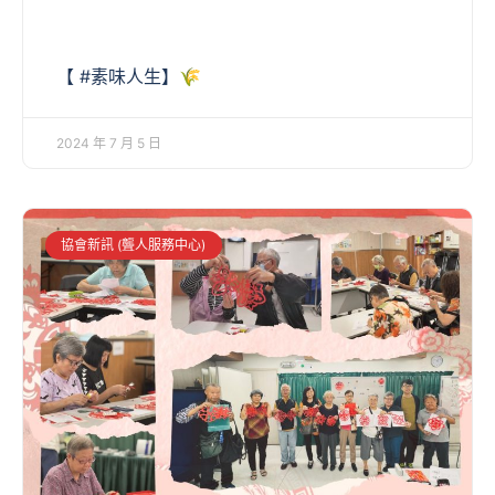
【 #素味人生】🌾
2024 年 7 月 5 日
協會新訊 (聾人服務中心)