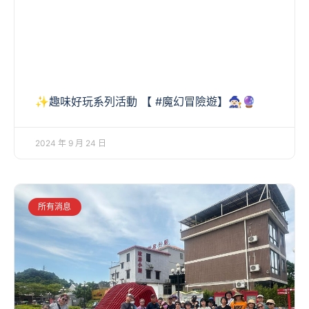
✨趣味好玩系列活動 【 #魔幻冒險遊】🧙🏻‍♀🔮
2024 年 9 月 24 日
所有消息