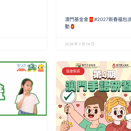
澳門基金會🧧#2027新春福包
動🏮
2026 年 7 月 14 日
協會新訊