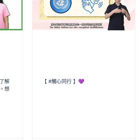
【 #觸心同行 】💜
了解
。想