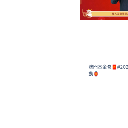
澳門基金會🧧#20
動🏮