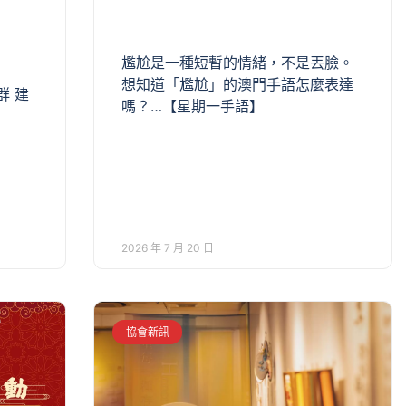
尷尬是一種短暫的情緒，不是丟臉。
想知道「尷尬」的澳門手語怎麼表達
社群 建
嗎？…【星期一手語】
2026 年 7 月 20 日
協會新訊