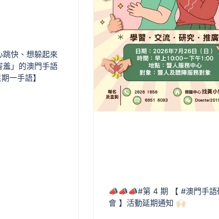
心跳快、想躲起來
害羞」的澳門手語
星期一手語】
📣📣📣#第 4 期 【 #澳門手
會 】活動延期通知 🙌🏻