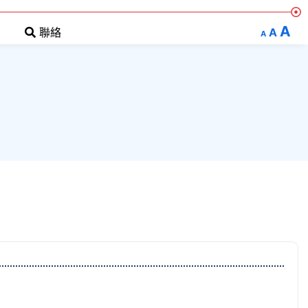
A
A
聯絡
A