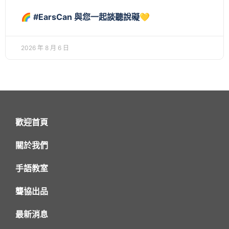
🌈 #EarsCan 與您一起談聽說礙💛
2026 年 8 月 6 日
歡迎首頁
關於我們
手語教室
聾協出品
最新消息