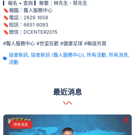
▎報名 • 查詢 ▎聯繫：林先生、蔡先生
🔖親臨：聾人服務中心
🔖電話：2826 1658
🔖短訊：6651 6093
🔖微信：DCENTER2015
#聾人服務中心 #世盃狂歡 #健康足球 #聯誼共賞
協會新訊
,
協會新訊 (聾人服務中心)
,
所有活動
,
所有消息
,
活動
最近消息
所有消息