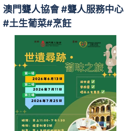
澳門聾人協會 #聾人服務中心
#土生葡菜#烹飪