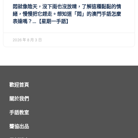
悶就像陰天，沒下雨也沒放晴，了解這種黏黏的情
緒，慢慢把它趕走。想知道「悶」的澳門手語怎麼
表達嗎？…【星期一手語】
2026 年 8 月 3 日
歡迎首頁
關於我們
手語教室
聾協出品