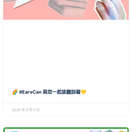
🌈 #EarsCan 與您一起談聽說礙💛
2026 年 8 月 6 日