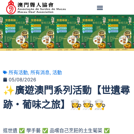
所有活動
,
所有消息
,
活動
05/08/2026
✨廣遊澳門系列活動【世遺尋
跡・葡味之旅】👩‍🍳🧑‍🍳👨‍🍳
逛世遺 ✅ 學手藝 ✅ 品嚐自己烹飪的土生葡菜 ✅