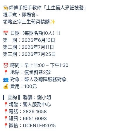
👨‍🍳師傅手把手教你「土生葡人烹飪技藝」
親手煮，即場食~
領略正宗土生葡菜精髓✨
📅 日期（每期名額10人）‼️
第一期：2026年6月13日
第二期：2026年7月11日
第三期：2026年7月25日
⏰ 時間：早上11:00 – 下午1:30
📍 地點：瘋堂斜巷2號
👥 對象：聾人及聽障服務對象
💰 費用：100元
▎查詢 ▎聯繫：劉小姐
📍親臨：聾人服務中心
📍電話：2826 1658
📍短訊：6651 6093
📍微信：DCENTER2015