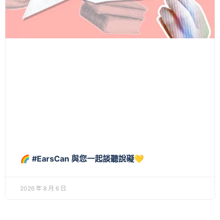
🌈 #EarsCan 與您一起談聽說礙💛
2026 年 8 月 6 日