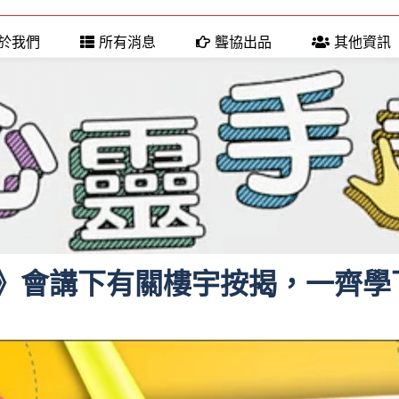
於我們
所有消息
聾協出品
其他資訊
》會講下有關樓宇按揭，一齊學