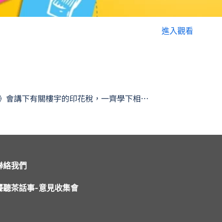
進入觀看
《心靈手語》會講下有關樓宇的印花稅，一齊學下相關嘅手語啦
聯絡我們
聾聽茶話事-意見收集會