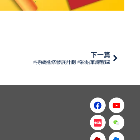
下一篇
#持續進修發展計劃 #彩鉛筆課程🖼️