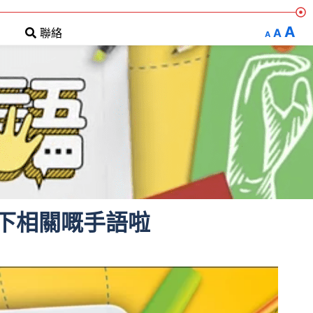
A
A
聯絡
A
下相關嘅手語啦