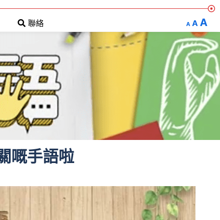
A
A
聯絡
A
關嘅手語啦