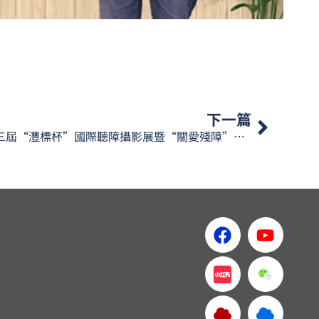
下一篇
第十三屆“灃標杯”國際聽障攝影展暨“關愛殘障”主題公益攝影展