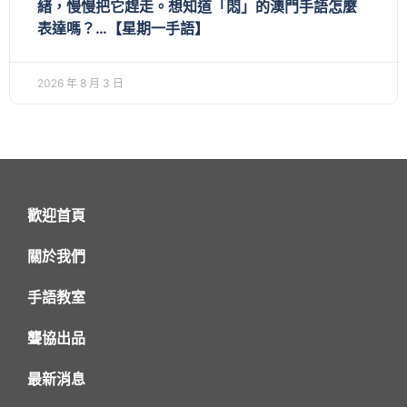
緒，慢慢把它趕走。想知道「悶」的澳門手語怎麼
表達嗎？…【星期一手語】
2026 年 8 月 3 日
歡迎首頁
關於我們
手語教室
聾協出品
最新消息