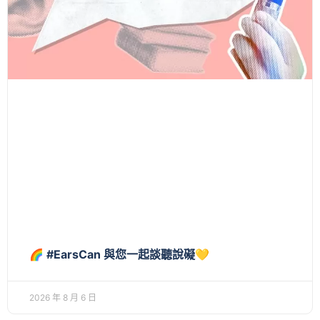
🌈 #EarsCan 與您一起談聽說礙💛
2026 年 8 月 6 日