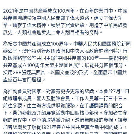
2021年是中國共產黨成立100周年，在百年的奮鬥中，中國
共產黨團結帶領中國人民開闢了偉大道路，建立了偉大功
業，鑄就了偉大精神，積累了寶貴經驗，創造了中華民族發
展史、人類社會進步史上令人刮目相看的奇跡。
為紀念中國共產黨成立100周年，中華人民共和國國務院新聞
辦公室、澳門特別行政區政府和中央人民政府駐澳門特別行
政區聯絡辦公室共同主辦“中國共產黨的100年——慶祝中國
共產黨成立100周年大型主題圖片展”；展覽共分四個部分，
採用298張經典照片，以圖文並茂的形式，全面展示中國共
產黨百年奮鬥歷程。
為推動會員對國家、對黨有更多更深的認識，本會於7月11日
組織理事成員、聾人及聽障會員、工作人員等一行三十三人
前往參觀，由主辦方提供導賞服務，在手語翻譯員的配合
下，帶領參觀及介紹展覽活動中四個核心部份。參加者在參
觀的過程中，專心聽取導賞介紹，透過無障礙的參觀，讓參
加者認識及了解從1921年建立中國共產黨至新中國的成立，