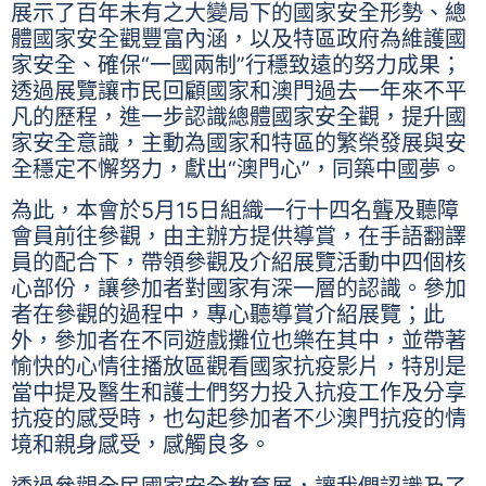
展示了百年未有之大變局下的國家安全形勢、總
體國家安全觀豐富內涵，以及特區政府為維護國
家安全、確保“一國兩制”行穩致遠的努力成果；
透過展覽讓市民回顧國家和澳門過去一年來不平
凡的歷程，進一步認識總體國家安全觀，提升國
家安全意識，主動為國家和特區的繁榮發展與安
全穩定不懈努力，獻出“澳門心”，同築中國夢。
為此，本會於5月15日組織一行十四名聾及聽障
會員前往參觀，由主辦方提供導賞，在手語翻譯
員的配合下，帶領參觀及介紹展覽活動中四個核
心部份，讓參加者對國家有深一層的認識。參加
者在參觀的過程中，專心聽導賞介紹展覽；此
外，參加者在不同遊戲攤位也樂在其中，並帶著
愉快的心情往播放區觀看國家抗疫影片，特別是
當中提及醫生和護士們努力投入抗疫工作及分享
抗疫的感受時，也勾起參加者不少澳門抗疫的情
境和親身感受，感觸良多。