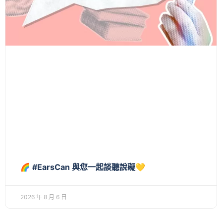
🌈 #EarsCan 與您一起談聽說礙💛
2026 年 8 月 6 日