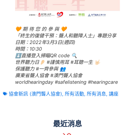
🧡 期 待 您 的 參 與 🧡
「終生的復健干預：聾人和聽障人士」專題分享
日期：2022年3月3日(週四)
時間：10:30
⬇️直播登入掃瞄QR code 🔍
世界聽力日👂🏻 #謹慎用耳 #耳聰一生 🤟🏻
保護聽力 #一齊參與 👥
廣東省聾人協會 #澳門聾人協會
worldhearingday #safelistening #hearingcare
協會新訊 (澳門聾人協會)
,
所有活動
,
所有消息
,
講座
最近消息