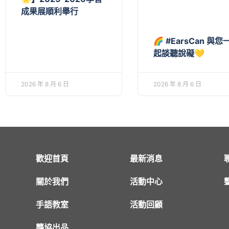
成果展順利舉行
🌈 #EarsCan 與您
起談聽說礙💛
2026 年 8 月 6 日
2026 年 8 月 6 日
歡迎首頁
最新消息
關於我們
活動中心
手語教室
活動回顧
聾協出品