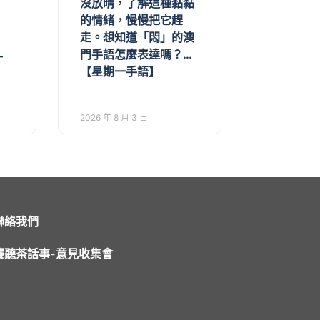
沒放晴，了解這種黏黏
的情緒，慢慢把它趕
走。想知道「悶」的澳
門手語怎麼表達嗎？…
一
【星期一手語】
2026 年 8 月 3 日
聯絡我們
聾聽茶話事-意見收集會