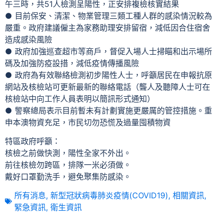
午三時，共51人檢測呈陽性，正安排複檢核實結果
● 目前保安、清潔、物業管理三類工種人群的感染情況較為
嚴重。政府建議僱主為家務助理安排留宿，減低因合住宿舍
造成感染風險
● 政府加強巡查超市等商戶，督促入場人士掃瞄和出示場所
碼及加強防疫設措，減低疫情傳播風險
● 政府為有效聯絡檢測初步陽性人士，呼籲居民在申報抗原
網站及核檢站可更新最新的聯絡電話（聾人及聽障人士可在
核檢站中向工作人員表明以簡訊形式通知）
● 警察總局表示目前暫未有計劃實施更嚴厲的管控措施。重
申本澳物資充足，市民切勿恐慌及過量囤積物資
特區政府呼籲：
核檢之前做快測，陽性全家不外出。
前往核檢勿跨區，排隊一米必須做。
戴好口罩勤洗手，避免聚集防感染。
所有消息
,
新型冠狀病毒肺炎疫情(COVID19)
,
相關資訊
,
緊急資訊
,
衛生資訊