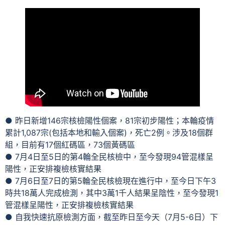
● 昨日新增146宗核檢陽性個案，81宗初步陽性；本輪疫情
累計1,087宗(包括本地和輸入個案)，死亡2例。涉及18個群
組，目前有17個紅碼區，73個黃碼區
● 7月4日至5日的第4輪全民核檢中，至今發現94管混樣呈
陽性，正安排複檢核實結果
● 7月6日至7日的第5輪全民核檢現在進行中，至今日下午3
時共18萬人完成檢測，其中3萬1千人結果呈陰性，至今發現1
管混樣呈陽性，正安排複檢核實結果
● 自我快速抗原檢測方面，截至昨日至今天（7月5-6日）下