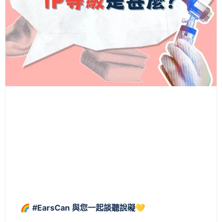
🌈 #EarsCan 與您一起談聽說礙💛