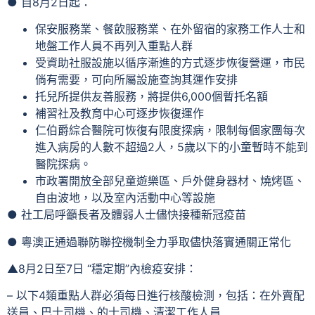
● 自8月2日起：
保安服務業、餐飲服務業、在外留宿的家務工作人士和
地盤工作人員不再列入重點人群
受資助社服設施以循序漸進的方式逐步恢復營運，市民
倘有需要，可向所屬設施查詢其運作安排
托兒所提供友善服務，將提供6,000個暫托名額
補習社及教育中心可逐步恢復運作
仁伯爵綜合醫院可恢復有限度探病，限制每個家團每次
進入病房的人數不超過2人，5歲以下的小童暫時不能到
醫院探病。
市政署開放全部兒童遊樂區、戶外健身器材、燒烤區、
自由波地，以及室內活動中心等設施
● 社工局呼籲長者及體弱人士儘快接種新冠疫苗
● 粵澳正通過聯防聯控機制全力爭取儘快落實通關正常化
▲8月2日至7日 “穩定期”內檢疫安排：
– 以下4類重點人群必須每日進行核酸檢測，包括：在外賣配
送員、巴士司機、的士司機、清潔工作人員