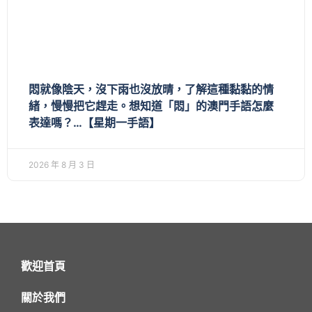
悶就像陰天，沒下雨也沒放晴，了解這種黏黏的情
緒，慢慢把它趕走。想知道「悶」的澳門手語怎麼
表達嗎？…【星期一手語】
2026 年 8 月 3 日
歡迎首頁
關於我們