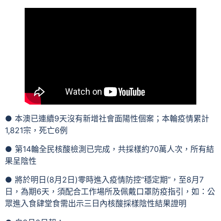
● 本澳已連續9天沒有新增社會面陽性個案；本輪疫情累計
1,821宗，死亡6例
● 第14輪全民核酸檢測已完成，共採樣約70萬人次，所有結
果呈陰性
● 將於明日(8月2日)零時進入疫情防控“穩定期”，至8月7
日，為期6天，須配合工作場所及佩戴口罩防疫指引，如：公
眾進入食肆堂食需出示三日內核酸採樣陰性結果證明