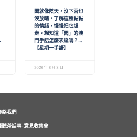
悶就像陰天，沒下雨也
沒放晴，了解這種黏黏
的情緒，慢慢把它趕
走。想知道「悶」的澳
門手語怎麼表達嗎？…
一
【星期一手語】
2026 年 8 月 3 日
聯絡我們
聾聽茶話事-意見收集會