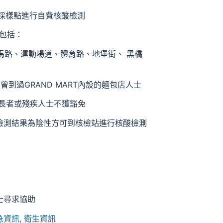
定採樣點進行自費核酸檢測
象包括：
馬路、運動場道、體育路、地堡街、 黑橋
曾到過GRAND MART內設的麵包店人士
的長者或殘疾人士不獲豁免
檢測結果為陰性方可到核檢站進行核酸檢測
士尋求協助
急資訊
,
衛生資訊