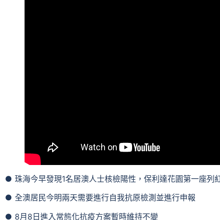
● 珠海今早發現1名居澳人士核檢陽性，保利達花園第一座列
● 全澳居民今明兩天需要進行自我抗原檢測並進行申報
● 8月8日進入常態化抗疫方案暫時維持不變