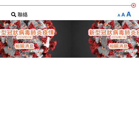
A
A
聯絡
A