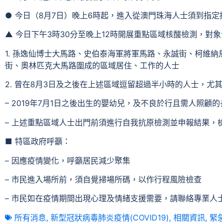
● 今日（8月7日）晚上6時起，進入從澳門珠海人士須到指
▲ 今日下午3時30分至晚上12時開展重點區域核酸檢測，對
1. 孫逸仙博士大馬路、史伯泰海軍將軍馬路、永誠街、柯維納
街、奧林匹克大馬路圍成的區域居住、工作的人士
2. 曾在8月3日及之後在上述區域逗留超過半小時的人士，尤其
– 2019年7月1日之後出生的嬰幼兒，及不良於行且需人照顧
– 上述重點區域人士出門前須進行自我抗原檢測並申報結果，
■ 特區政府呼籲：
– 因應疫情變化，呼籲居民減少聚集
– 市民進入場所前，須自覺掃場所碼，以作行程風險檢查
– 市民如在疫情期間出現心理及情緒支援需要，請聯絡專業人
所有消息
,
新型冠狀病毒肺炎疫情(COVID19)
,
相關資訊
,
緊