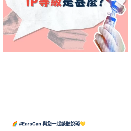
🌈 #EarsCan 與您一起談聽說礙💛