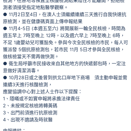
檢測，在原地等候直至核酸檢測結果陰性才能離開，拒絕檢
測者須接受指定地點醫學觀察。
● 11月2日至4日，在澳人士須繼續連續三天進行自我快速抗
原檢測，並在健康碼頁面上傳申報結果
● 11月4-5日 (本週五至六) 將開展新一輪全民核檢，時間為
週五早上 7時至晚上 12時，以及週六早上 7時至晚上 6時，
不足 1歲嬰幼兒可獲豁免。參與今次全民核檢的市民，每人可
獲派發 5個抗原檢測包，若市民 11月 5日才參與全民核檢，
做核檢當天不需再做快測。
● 衛生局呼籲市民接收來自其他地方的快遞郵包時，一定注
意做好清潔消毒。
● 10月28日或之後曾到拱北口岸地下商場 須主動申報並需
連續3天進行核酸檢測，
應變協調中心對上述人士作以下提醒：
1、隱暪或不如實申報將承擔法律責任
2、未按規定核檢將轉黃碼
3、出門前須進行抗原檢測
4、出現不適請及時就醫
申報連結：