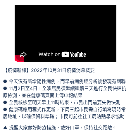
【疫情新訊】2022年10月31日疫情消息概要
● 今天沒有新增陽性病例，而早前病例經分析後發現有關聯
● 11月2日至4日，全澳居民須繼續連續三天進行全民快速抗
原檢測，並在健康碼頁面上傳申報結果
● 全民核檢至明天早上11時結束，市民出門前要先做快測
● 健康碼應用程式作更新，下周三起市民需自行填寫現時常
居地址，以確保資料準確；市民可前往社工局站點尋求協助
▲ 提醒大家做好防疫措施，戴好口罩，保持社交距離。