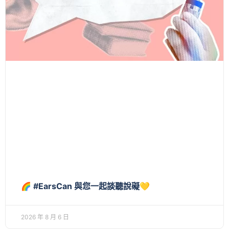
🌈 #EarsCan 與您一起談聽說礙💛
2026 年 8 月 6 日