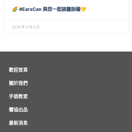
🌈 #EarsCan 與您一起談聽說礙💛
2026 年 8 月 6 日
歡迎首頁
關於我們
手語教室
聾協出品
最新消息