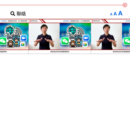
A
A
聯絡
A