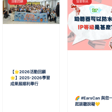
活動回顧
協會新訊
【🌟2026活動回顧
🌟】2025-2026學習
成果展順利舉行
🌈 #EarsCan 與您
起談聽說礙💛