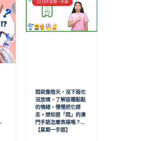
2026年星期一手語
悶就像陰天，沒下雨也
沒放晴，了解這種黏黏
的情緒，慢慢把它趕
走。想知道「悶」的澳
門手語怎麼表達嗎？…
一
【星期一手語】