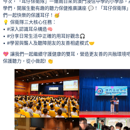
今次，「耳仔保衛隊」一連兩日來到澳門浸信中學的小學部，為全
學們，開展生動有趣的聽力保健推廣講座 💬！「耳仔保衛隊
們一起快樂的保護耳仔！🥳
💡 保衛隊三大核心任務：
• #深入認識耳朵構造🧠
• #分享日常生活中正確的用耳好觀念🎧
• #學習與聾人及聽障朋友的友善相處模式🤝
💖 讓我們一起繼續守護健康的雙耳，營造更友善的共融環境吧！
保護聽力，從小做起! 👏