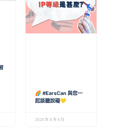
習
🌈 #EarsCan 與您一
起談聽說礙💛
2026 年 8 月 6 日