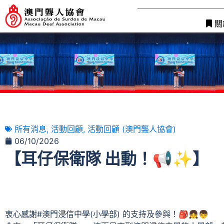
關
所有消息
,
活動回顧
,
活動回顧 (澳門聾人協會)
06/10/2026
【耳仔保衛隊 出動！📢✨】
衷心感謝#澳門浸信中學(小學部) 的支持及參與！🎒👧👦