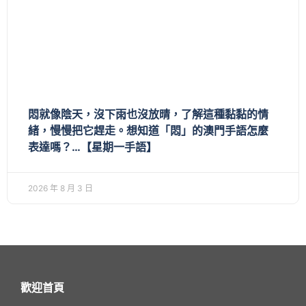
悶就像陰天，沒下雨也沒放晴，了解這種黏黏的情
緒，慢慢把它趕走。想知道「悶」的澳門手語怎麼
表達嗎？…【星期一手語】
2026 年 8 月 3 日
歡迎首頁