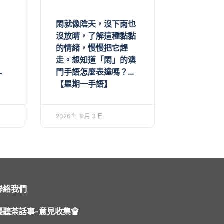
悶就像陰天，沒下雨也
沒放晴，了解這種黏黏
的情緒，慢慢把它趕
走。想知道「悶」的澳
門手語怎麼表達嗎？…
一
【星期一手語】
2026 年 8 月 3 日
聯絡我們
聾聽茶話事-意見收集會