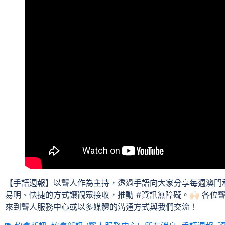
【手語週報】以聾人作為主持，透過手語向大家分享每週澳門
易明、快捷的方式讓觀眾接收，推動 #資訊無障礙。🙌🏻 各
來到聾人服務中心或以多媒體的溝通方式與我們交流！