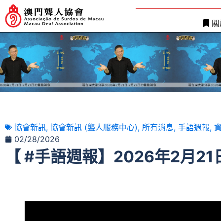
關
協會新訊
,
協會新訊 (聾人服務中心)
,
所有消息
,
手語週報
,
資
02/28/2026
【 #手語週報】2026年2月21日