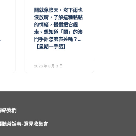
悶就像陰天，沒下雨也
沒放晴，了解這種黏黏
的情緒，慢慢把它趕
走。想知道「悶」的澳
門手語怎麼表達嗎？…
一
【星期一手語】
2026 年 8 月 3 日
聯絡我們
聾聽茶話事-意見收集會