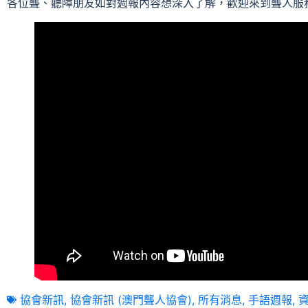
各位聾、聽障朋友如對週報內容想深入了解，歡迎來到聾人服
協會新訊
,
協會新訊 (澳門聾人協會)
,
所有消息
,
手語週報
,
資