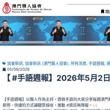
關
協會新訊
,
協會新訊 (澳門聾人協會)
,
所有消息
,
手語週報
,
資
05/09/2026
【 #手語週報】2026年5月2日
【手語週報】以聾人作為主持，透過手語向大家分享每週澳門
易明、快捷的方式讓觀眾接收，推動 #資訊無障礙。🙌🏻