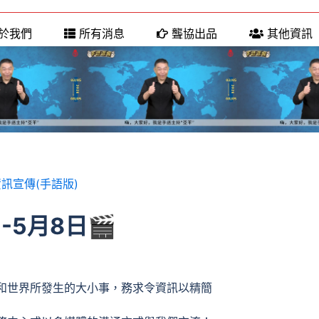
於我們
所有消息
聾協出品
其他資訊
訊宣傳(手語版)
-5月8日🎬
和世界所發生的大小事，務求令資訊以精簡