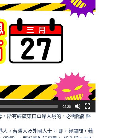
02:20
，所有經廣東口ロ岸入境的，必需隔離醫
人，台灣人及外國人士。 即，經關間，蓮