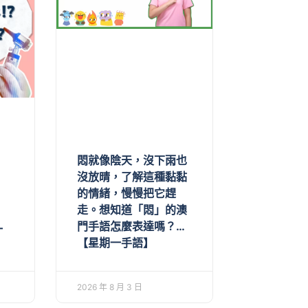
悶就像陰天，沒下雨也
沒放晴，了解這種黏黏
的情緒，慢慢把它趕
走。想知道「悶」的澳
門手語怎麼表達嗎？…
一
【星期一手語】
2026 年 8 月 3 日