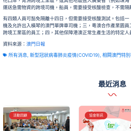
花口岸，青洲跨境工業區，或其他地區進人廣東省（例如珠海
運送急需物資的跨境司機，船員，需要接受核酸檢查，不需隔
有四類人員可豁免隔離十四日，但需要接受核酸測試。包括一
機及允許出入橫琴的澳門單牌車司機；三，粵澳合作產業園員
跨境工業區的員工；四，其他保障港澳正常生產生活的特定人
資料來源：
澳門日報
所有消息
,
新型冠狀病毒肺炎疫情(COVID19)
,
相闗澳門特別
最近消息
活動回顧
協會新訊