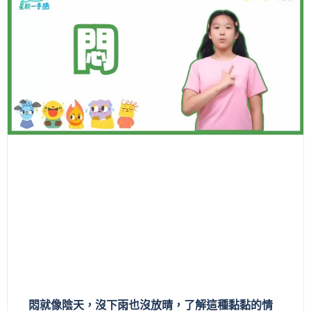
悶就像陰天，沒下雨也沒放晴，了解這種黏黏的情