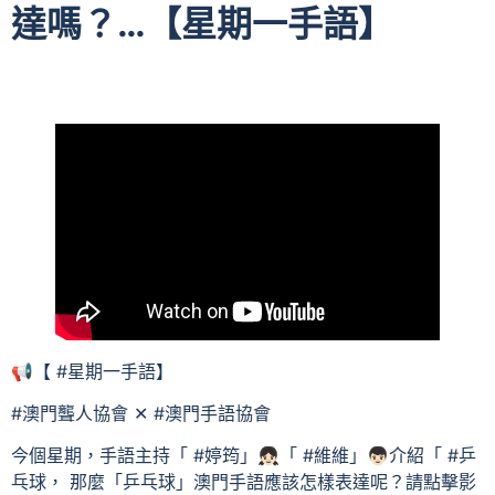
達嗎？…【星期一手語】
📢【 #星期一手語】
#澳門聾人協會 ✕ #澳門手語協會
今個星期，手語主持「 #婷筠」👧🏻「 #維維」👦🏻介紹「 #乒
乓球， 那麼「乒乓球」澳門手語應該怎樣表達呢？請點擊影