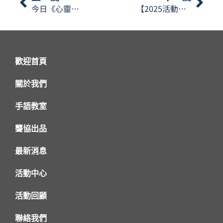
今日《心靈手語》會講講百力滋、手指餅等等內容，一齊學下相關嘅手語：「百力滋」、手指餅」、「水泡餅」。
【2025活動回顧】影匯戲院電影欣賞
歡迎首頁
關於我們
手語教室
聾協出品
最新消息
活動中心
活動回顧
聯絡我們