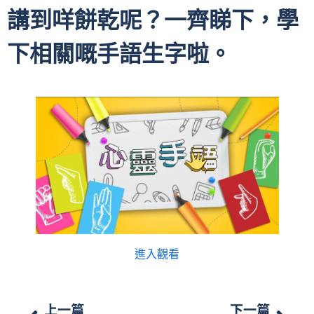
講到咩餅乾呢？一齊睇下，學
下相關嘅手語生字啦。
進入觀看
上一篇
下一篇