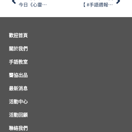
今日《心靈手語》會同大家講講上海的濃油赤醬，一齊學下相關嘅手語啦
【 #手語週報】2025年1月第四期 🎬
歡迎首頁
關於我們
手語教室
聾協出品
最新消息
活動中心
活動回顧
聯絡我們