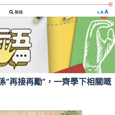
A
A
聯絡
A
係”再接再勵”，一齊學下相關嘅