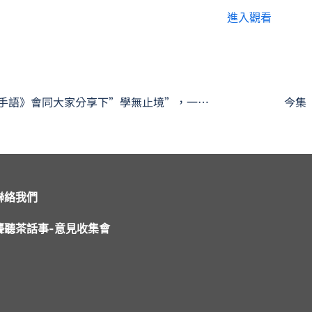
進入觀看
今日《心靈手語》會同大家分享下”學無止境”，一齊學下相關嘅手語啦。
聯絡我們
聾聽茶話事-意見收集會