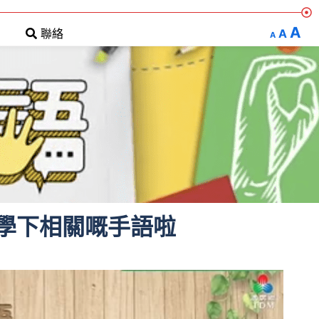
A
A
聯絡
A
學下相關嘅手語啦