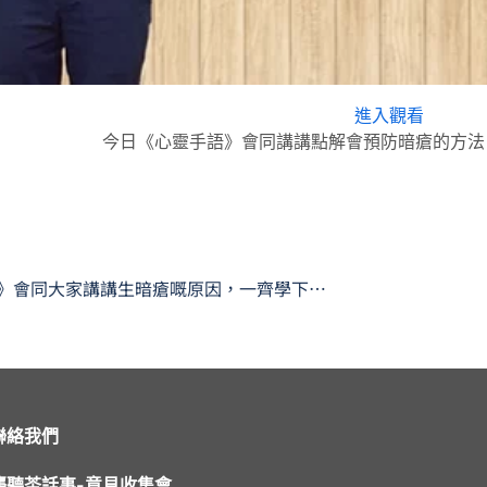
進入觀看
今日《心靈手語》會同講講點解會預防暗瘡的方法
《心靈手語》會同大家講講生暗瘡嘅原因，一齊學下相關嘅手語啦
聯絡我們
聾聽茶話事-意見收集會