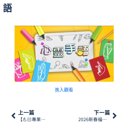
語
進入觀看
上一篇
下一篇
【💪🏻專業督導，精進治療🦾】
2026新春福包派送活動🏮🧧