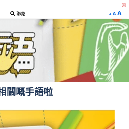
A
A
聯絡
A
相關嘅手語啦