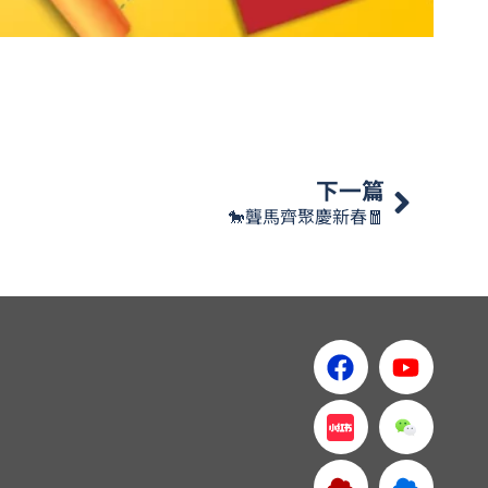
下一篇
🐎聾馬齊聚慶新春🧧