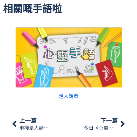
相關嘅手語啦
進入觀看
上一篇
下一篇
飛機是人類的空中翅膀。它像一隻巨大的金屬飛鳥，載著人們高速穿越雲層，輕鬆連結世界各個角落，將遙遠的距離瞬間變近，讓我們能更快地探索更廣闊的天地。那麼『飛機』澳門手語怎樣表達呢？…【星期一手語】
今日《心靈手語》會講聾人的特色運動會的由來：「聽力分貝」「公平」「裁判」。