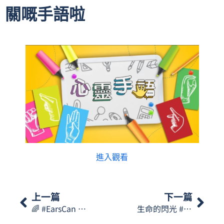
關嘅手語啦
進入觀看
上一篇
下一篇
🌈 #EarsCan 與您一起談聽說礙💛
生命的閃光 #銀齡的價值 《我的閃亮人生》 ✨