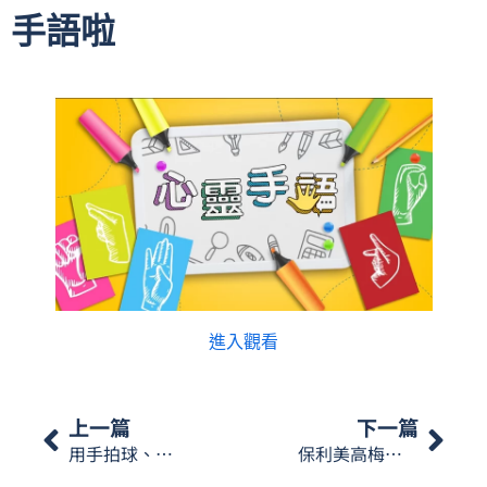
手語啦
進入觀看
上一篇
下一篇
用手拍球、傳球，要把球投進籃框得分。大家要一起防守、一起進攻，團隊合作最重要！想知道「籃球」的澳門手語怎樣表達呢？…【星期一手語】
保利美高梅博物館《絲路》展覽🐫