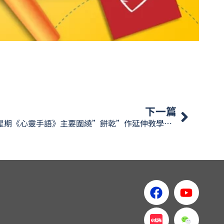
下一篇
今個星期《心靈手語》主要圍繞”餅乾”作延伸教學，今集會講到咩餅乾呢？一齊睇下，學下相關嘅手語生字啦。