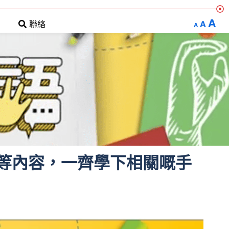
A
A
聯絡
A
等內容，一齊學下相關嘅手