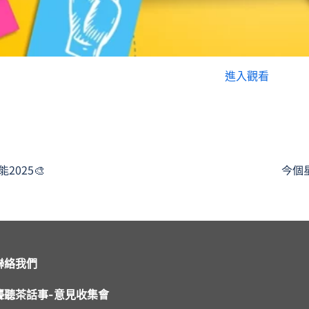
進入觀看
2025🎨
聯絡我們
聾聽茶話事-意見收集會