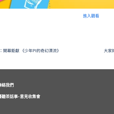
進入觀看
：開幕鉅獻 《少年PI的奇幻漂流》
聯絡我們
聾聽茶話事-意見收集會