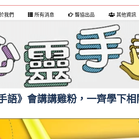
於我們
所有消息
聾協出品
其他資訊
手語》會講講雞粉，一齊學下相