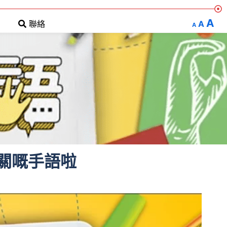
A
A
聯絡
A
關嘅手語啦