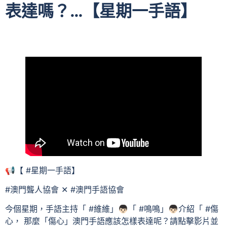
表達嗎？…【星期一手語】
📢【 #星期一手語】
#澳門聾人協會 ✕ #澳門手語協會
今個星期，手語主持「 #維維」👦🏻「 #鳴鳴」👦🏻介紹「 #傷
心， 那麼「傷心」澳門手語應該怎樣表達呢？請點擊影片並