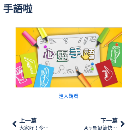
手語啦
進入觀看
上一篇
下一篇
大家好！今日《心靈手語》會講講停車時直拍和斜泊，一齊學下相關嘅手語啦
🎄✨聖誕節快樂！Merry Christmas！✨🎄