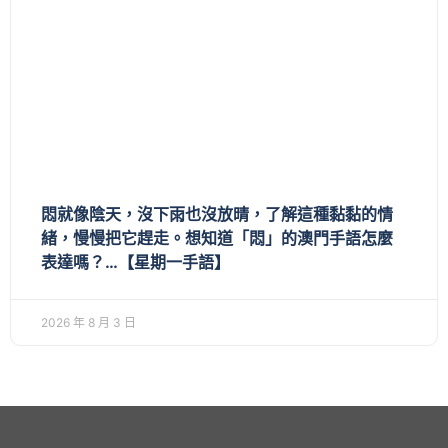
悶就像陰天，沒下雨也沒放晴，了解這種黏黏的情
緒，慢慢把它趕走。想知道「悶」的澳門手語怎麼
表達嗎？…【星期一手語】
2026 年 8 月 3 日