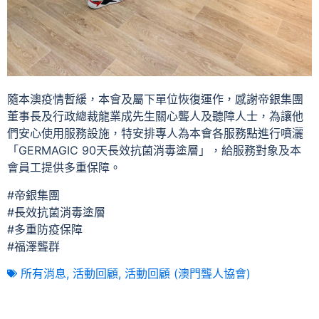
隨本澳疫情暫緩，本會及屬下單位恢復運作，感謝帝銀集團
董事長及行政總裁龍業成先生關心聾人及聽障人士，為讓他
們安心使用服務設施，特安排專人為本會各服務點進行噴灑
「GERMAGIC 90天長效抗菌消毒塗層」，給服務對象及本
會員工提供多重保障。
#帝銀集團
#長效抗菌消毒塗層
#多重防疫保障
#福澤聾群
所有消息
,
活動回顧
,
活動回顧 (澳門聾人協會)