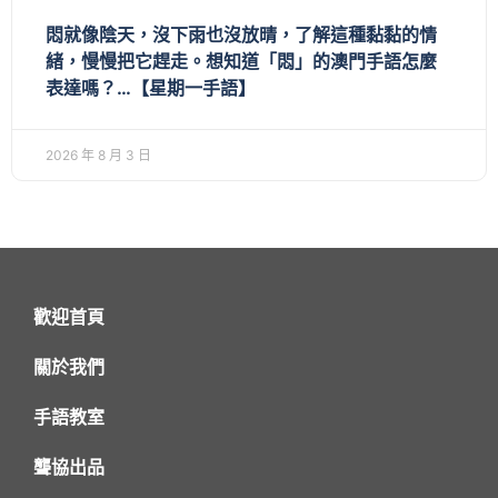
悶就像陰天，沒下雨也沒放晴，了解這種黏黏的情
緒，慢慢把它趕走。想知道「悶」的澳門手語怎麼
表達嗎？…【星期一手語】
2026 年 8 月 3 日
歡迎首頁
關於我們
手語教室
聾協出品