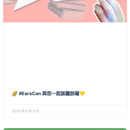
🌈 #EarsCan 與您一起談聽說礙💛
2026 年 8 月 6 日