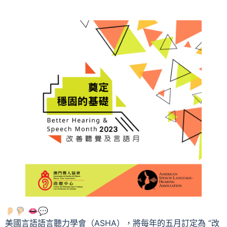
👂🏻🦻🏻 👄💬
美國言語語言聽力學會（ASHA），將每年的五月訂定為 “改