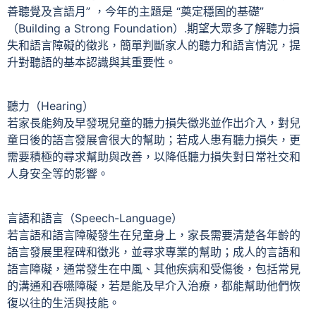
善聽覺及言語月” ，今年的主題是 “奠定穩固的基礎”
（Building a Strong Foundation）.期望大眾多了解聽力損
失和語言障礙的徵兆，簡單判斷家人的聽力和語言情況，提
升對聽語的基本認識與其重要性。
聽力（Hearing）
若家長能夠及早發現兒童的聽力損失徵兆並作出介入，對兒
童日後的語言發展會很大的幫助；若成人患有聽力損失，更
需要積極的尋求幫助與改善，以降低聽力損失對日常社交和
人身安全等的影響。
言語和語言（Speech-Language）
若言語和語言障礙發生在兒童身上，家長需要清楚各年齡的
語言發展里程碑和徵兆，並尋求專業的幫助；成人的言語和
語言障礙，通常發生在中風、其他疾病和受傷後，包括常見
的溝通和吞嚥障礙，若是能及早介入治療，都能幫助他們恢
復以往的生活與技能。