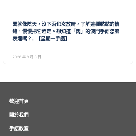
悶就像陰天，沒下雨也沒放晴，了解這種黏黏的情
緒，慢慢把它趕走。想知道「悶」的澳門手語怎麼
表達嗎？…【星期一手語】
2026 年 8 月 3 日
歡迎首頁
關於我們
手語教室