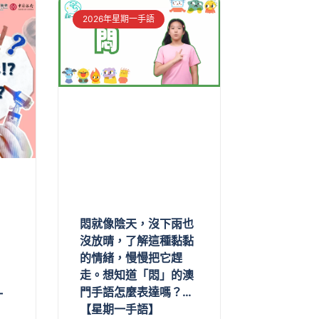
2026年星期一手語
悶就像陰天，沒下雨也
沒放晴，了解這種黏黏
的情緒，慢慢把它趕
走。想知道「悶」的澳
門手語怎麼表達嗎？…
一
【星期一手語】