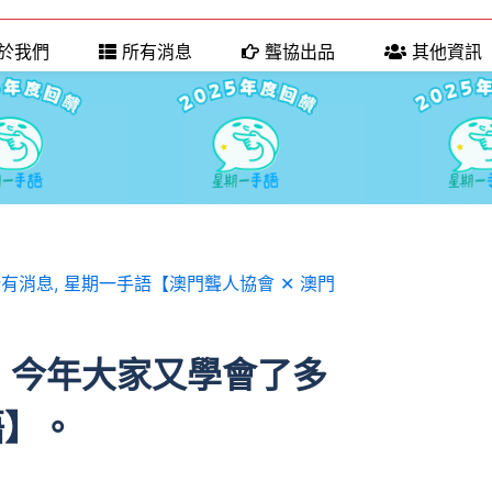
於我們
所有消息
聾協出品
其他資訊
所有消息
,
星期一手語【澳門聾人協會 ✕ 澳門
，今年大家又學會了多
語】。