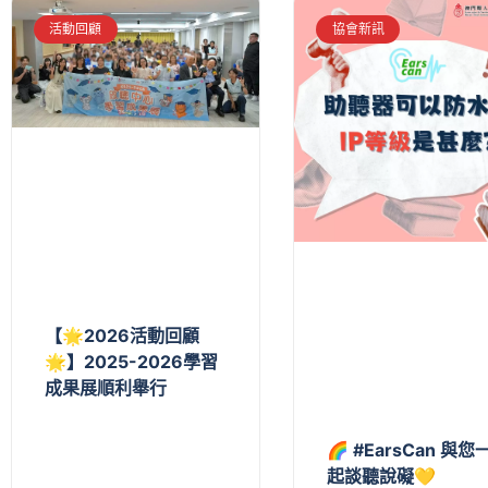
活動回顧
協會新訊
【🌟2026活動回顧
🌟】2025-2026學習
成果展順利舉行
🌈 #EarsCan 與您
起談聽說礙💛