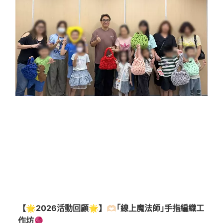
【🌟2026活動回顧🌟】🫶🏻｢線上魔法師｣手指編織工
作坊🧶