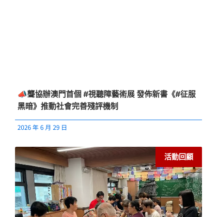
📣聾協辦澳門首個 #視聽障藝術展 發佈新書《#征服
黑暗》推動社會完善殘評機制
2026 年 6 月 29 日
活動回顧