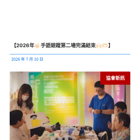
【2026年🤟🏻手語遊蹤第二場完滿結束🙌🏻🫶🏻】
2026 年 7 月 10 日
協會新訊