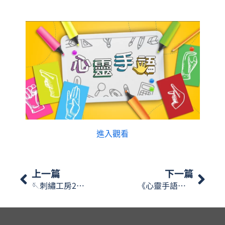
進入觀看
上一篇
下一篇
🪡刺繡工房2026🧵
《心靈手語》會講講”持續進修”，一齊學下相關嘅手語啦