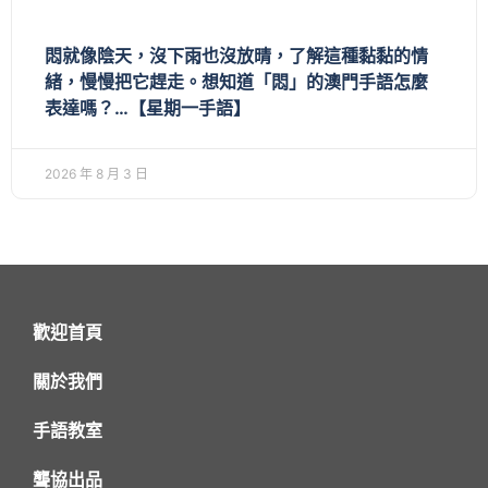
悶就像陰天，沒下雨也沒放晴，了解這種黏黏的情
緒，慢慢把它趕走。想知道「悶」的澳門手語怎麼
表達嗎？…【星期一手語】
2026 年 8 月 3 日
歡迎首頁
關於我們
手語教室
聾協出品