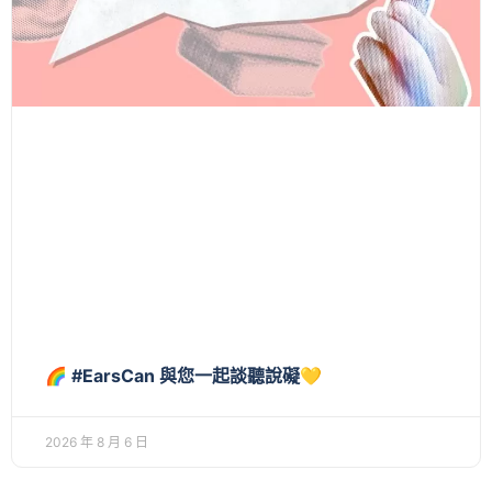
🌈 #EarsCan 與您一起談聽說礙💛
2026 年 8 月 6 日