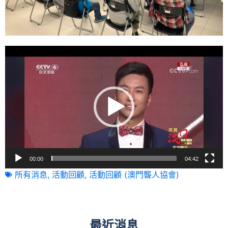
視
訊
播
放
器
00:00
04:42
所有消息
,
活動回顧
,
活動回顧 (澳門聾人協會)
最近消息